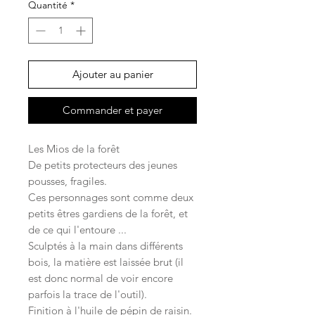
Quantité
*
Ajouter au panier
Commander et payer
Les Mios de la forêt
De petits protecteurs des jeunes
pousses, fragiles.
Ces personnages sont comme deux
petits êtres gardiens de la forêt, et
de ce qui l'entoure ...
Sculptés à la main dans différents
bois, la matière est laissée brut (il
est donc normal de voir encore
parfois la trace de l'outil).
Finition à l'huile de pépin de raisin.