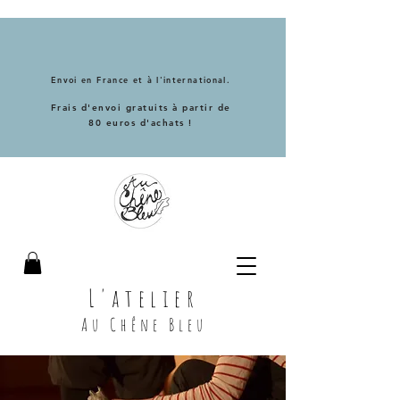
Envoi en France et à l'international.
Frais d'envoi gratuits à partir de
80 euros d'achats !
L'atelier
Au Chêne Bleu