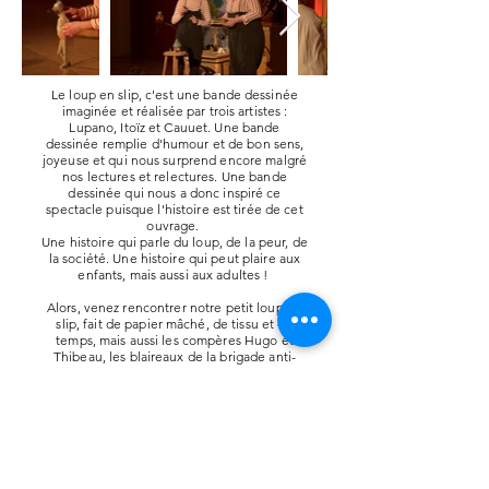
Le loup en slip, c'est une bande dessinée
imaginée et réalisée par trois artistes :
Lupano, Itoïz et Cauuet. Une bande
dessinée remplie d'humour et de bon sens,
joyeuse et qui nous surprend encore malgré
nos
lectures
et relectures. Une bande
dessinée qui nous a donc inspiré ce
spectacle puisque l'histoire est tirée de cet
ouvrage.
Une histoire qui parle du loup, de la peur, de
la société. Une histoire qui peut plaire aux
enfants, mais aussi aux adultes !
Alors, venez rencontrer notre petit loup en
slip, fait de papier mâché, de tissu et de
temps, mais aussi les compères Hugo et
Thibeau, les blaireaux de la brigade anti-
loup, Hyppolyte l'
écureuil
malicieux, et
Manvette, notre chouette tricoteuse.
Un spectacle de marionnette qui se
promène de villes en villes, sur vos routes
de campagnes, avec nos
charrettes
à
spectacles !