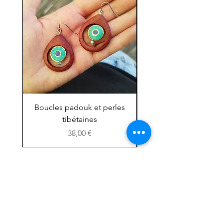
Boucles padouk et perles
Mini chouette ''grig
tibétaines
Prix
38,00 €
Boutique
Facebook
A propos :
Instagram
l'Atelier
Etsy