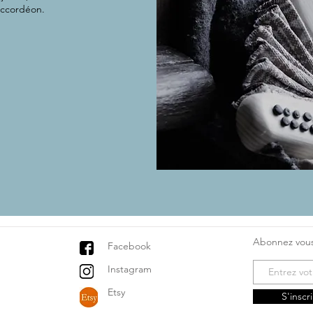
accordéon.
Abonnez vous
Facebook
Instagram
Etsy
S'inscr