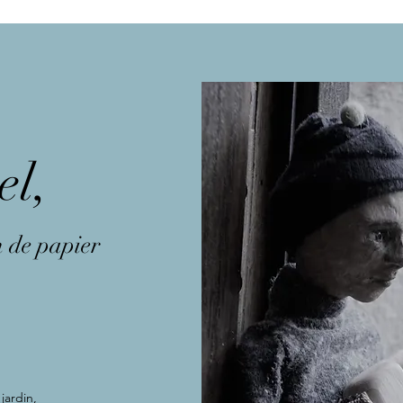
l,
en de papier
jardin,