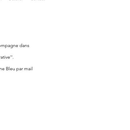
ccompagne dans
.
tive''.
ne Bleu par mail