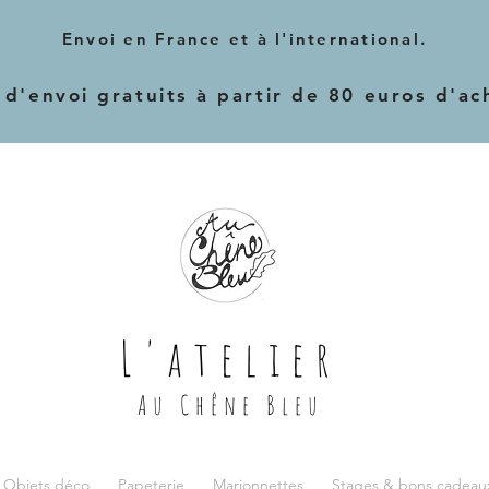
Envoi en France et à l'international.
 d'envoi gratuits à partir de 80 euros d'ac
L'atelier
Au Chêne Bleu
 Objets déco
Papeterie
Marionnettes
Stages & bons cadeau