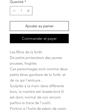
Quantité
*
Ajouter au panier
Commander et payer
Les Mios de la forêt
De petits protecteurs des jeunes
pousses, fragiles.
Ces personnages sont comme deux
petits êtres gardiens de la forêt, et
de ce qui l'entoure ...
Sculptés à la main dans différents
bois, la matière est laissée brut (il
est donc normal de voir encore
parfois la trace de l'outil).
Finition à l'huile de pépin de raisin.