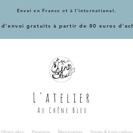
Envoi en France et à l'international.
 d'envoi gratuits à partir de 80 euros d'ac
L'atelier
Au Chêne Bleu
 Objets déco
Papeterie
Marionnettes
Stages & bons cadeau