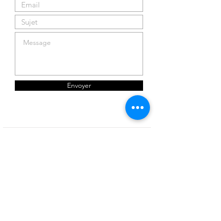
Envoyer
Boutique
Facebook
A propos :
Instagram
l'Atelier
Etsy
Marionnettes
Contact