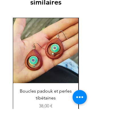
similaires
Boucles padouk et perles
Mini chouette ''grig
tibétaines
Prix
38,00 €