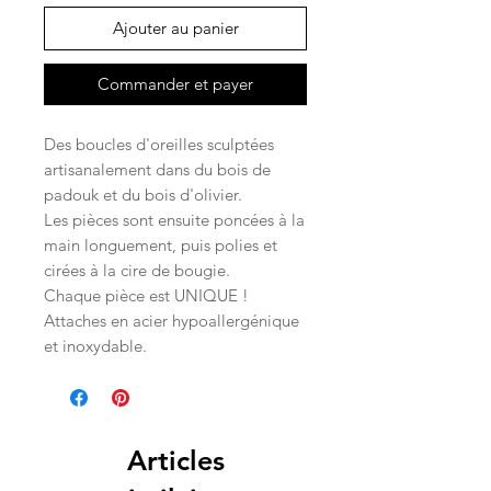
Ajouter au panier
Commander et payer
Des boucles d'oreilles sculptées
artisanalement dans du bois de
padouk et du bois d'olivier.
Les pièces sont ensuite poncées à la
main longuement, puis polies et
cirées à la cire de bougie.
Chaque pièce est UNIQUE !
Attaches en acier hypoallergénique
et inoxydable.
Articles