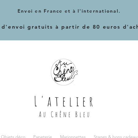
Envoi en France et à l'international.
 d'envoi gratuits à partir de 80 euros d'ac
L'atelier
Au Chêne Bleu
 Objets déco
Papeterie
Marionnettes
Stages & bons cadeau