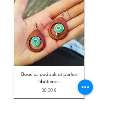
Boucles padouk et perles
Mini chouette ''grig
tibétaines
Prix
38,00 €
Boutique
Facebook
A propos :
Instagram
l'Atelier
Etsy