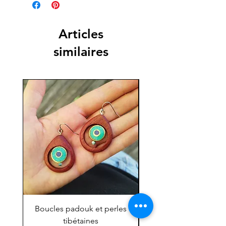
Articles
similaires
Boucles padouk et perles
Mini chouette ''grig
tibétaines