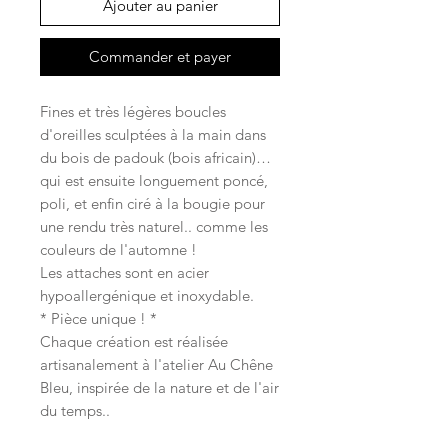
Ajouter au panier
Commander et payer
Fines et très légères boucles
d'oreilles sculptées à la main dans
du bois de padouk (bois africain)…
qui est ensuite longuement poncé,
poli, et enfin ciré à la bougie pour
une rendu très naturel.. comme les
couleurs de l'automne !
Les attaches sont en acier
hypoallergénique et inoxydable.
* Pièce unique ! *
Chaque création est réalisée
artisanalement à l'atelier Au Chêne
Bleu, inspirée de la nature et de l'air
du temps..