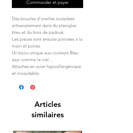
Commander et payer
Des boucles d'oreilles sculptées
artisanalement dans du plexiglas
bleu et du bois de padouk.
Les pièces sont ensuite poncées à la
main et polies.
Un bijou unique aux couleurs Bleu
azur comme le ciel...
Attaches en acier hypoallergénique
et inoxydable.
Articles
similaires