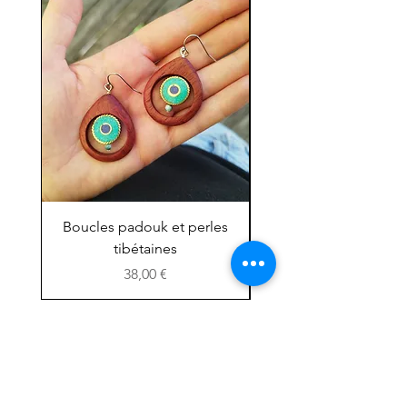
Boucles padouk et perles
Mini chouette ''grig
tibétaines
Prix
38,00 €
Boutique
Facebook
A propos :
Instagram