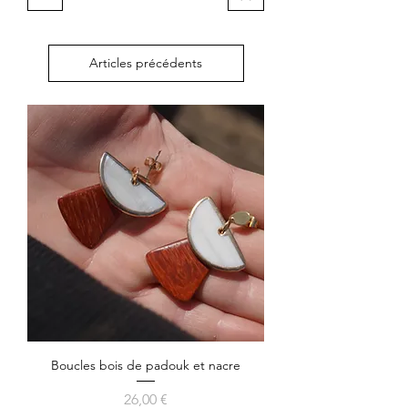
Articles précédents
Boucles bois de padouk et nacre
Prix
26,00 €