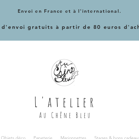
Envoi en France et à l'international.
 d'envoi gratuits à partir de 80 euros d'ac
L'atelier
Au Chêne Bleu
 Objets déco
Papeterie
Marionnettes
Stages & bons cadeau