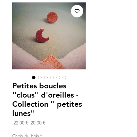
Petites boucles
''clous'' d'oreilles -
Collection '' petites
lunes''
Prix
Prix
 22,00 € 
20,00 €
original
promotionnel
Choix du bois
*