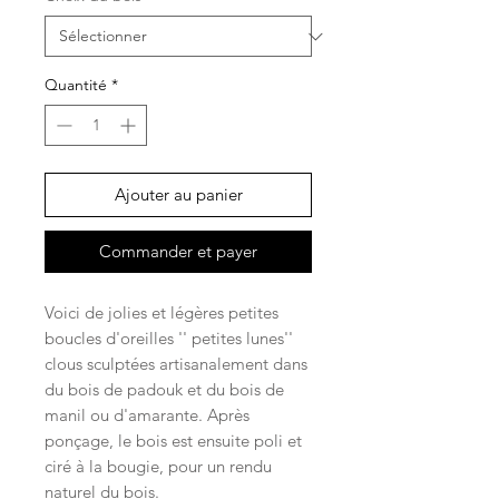
Quantité
*
Ajouter au panier
Commander et payer
Voici de jolies et légères petites
boucles d'oreilles '' petites lunes''
clous sculptées artisanalement dans
du bois de padouk et du bois de
manil ou d'amarante. Après
ponçage, le bois est ensuite poli et
ciré à la bougie, pour un rendu
naturel du bois.