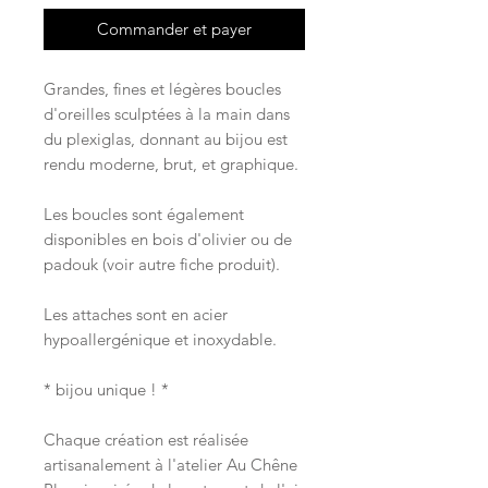
Commander et payer
Grandes, fines et légères boucles
d'oreilles sculptées à la main dans
du plexiglas, donnant au bijou est
rendu moderne, brut, et graphique.
Les boucles sont également
disponibles en bois d'olivier ou de
padouk (voir autre fiche produit).
Les attaches sont en acier
hypoallergénique et inoxydable.
* bijou unique ! *
Chaque création est réalisée
artisanalement à l'atelier Au Chêne