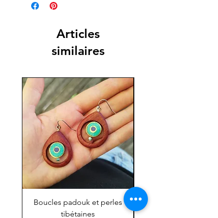
Articles
similaires
Boucles padouk et perles
Mini chouette ''grig
tibétaines