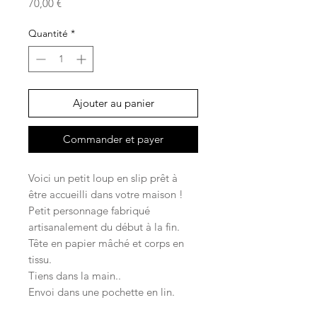
Prix
70,00 €
Quantité
*
Ajouter au panier
Commander et payer
Voici un petit loup en slip prêt à
être accueilli dans votre maison !
Petit personnage fabriqué
artisanalement du début à la fin.
Tête en papier mâché et corps en
tissu.
Tiens dans la main..
Envoi dans une pochette en lin.