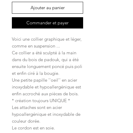
Ajouter au panier
Commander et payer
Voici une collier graphique et léger,
comme en suspension ...
Ce collier a été sculpté à la main
dans du bois de padouk, qui a été
ensuite longuement poncé puis poli
et enfin ciré à la bougie.
Une petite papille ''oeil'' en acier
inoxydable et hypoallergénique est
enfin accroché aux pièces de bois.
* création toujours UNIQUE *
Les attaches sont en acier
hypoallergénique et inoxydable de
couleur dorée.
Le cordon est en soie.