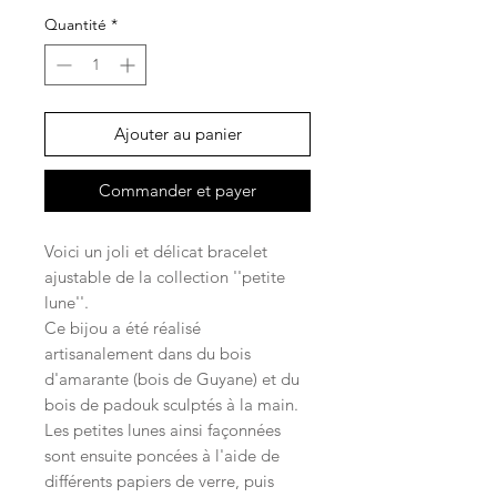
Quantité
*
Ajouter au panier
Commander et payer
Voici un joli et délicat bracelet
ajustable de la collection ''petite
lune''.
Ce bijou a été réalisé
artisanalement dans du bois
d'amarante (bois de Guyane) et du
bois de padouk sculptés à la main.
Les petites lunes ainsi façonnées
sont ensuite poncées à l'aide de
différents papiers de verre, puis