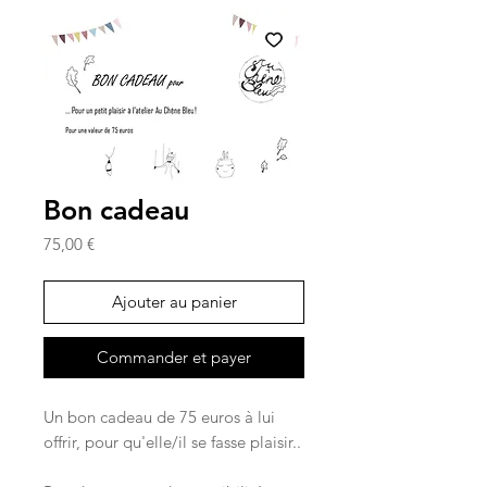
Bon cadeau
Prix
75,00 €
Ajouter au panier
Commander et payer
Un bon cadeau de 75 euros à lui
offrir, pour qu'elle/il se fasse plaisir..