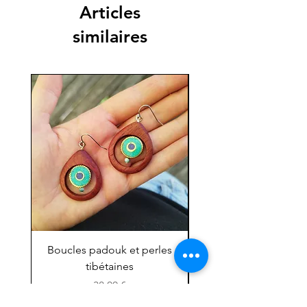
Articles
similaires
Boucles padouk et perles
Mini chouette ''grig
tibétaines
Prix
38,00 €